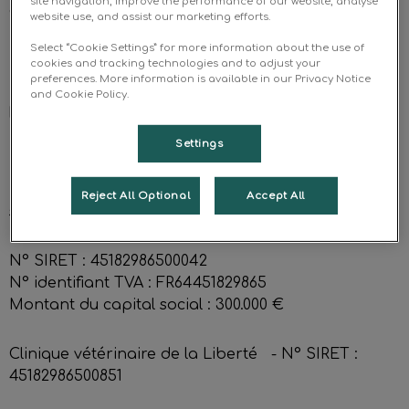
site navigation, improve the performance of our website, analyse
92400 Courbevoie
website use, and assist our marketing efforts.
Select “Cookie Settings” for more information about the use of
cookies and tracking technologies and to adjust your
preferences. More information is available in our Privacy Notice
and Cookie Policy.
Forme juridique : SAS
Settings
Immatriculée au RCS le 28.01.2004
Reject All Optional
Accept All
sous le numéro Nanterre 451 829 865
N° SIRET : 45182986500042
N° identifiant TVA : FR64451829865
Montant du capital social : 300.000 €
Clinique vétérinaire de la Liberté - N° SIRET :
45182986500851