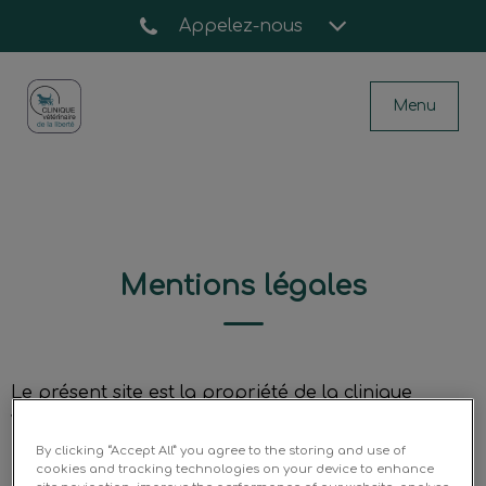
Appelez-nous
Menu
Page d'accueil de Clinique vétérinaire de 
Mentions légales
Le présent site est la propriété de la clinique
vétérinaire des Cerisiers
By clicking “Accept All” you agree to the storing and use of
cookies and tracking technologies on your device to enhance
Siège social : 8-14 Avenue de l’Arche ZAC Danton