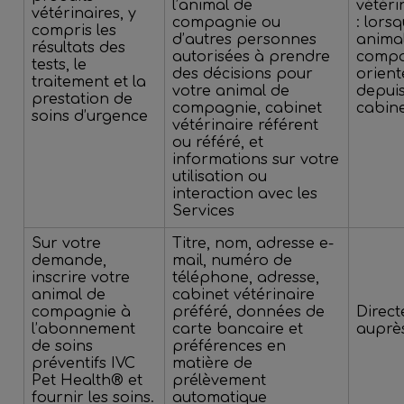
l’animal de
vétérin
vétérinaires, y
compagnie ou
: lors
compris les
d’autres personnes
anima
résultats des
autorisées à prendre
compa
tests, le
des décisions pour
orient
traitement et la
votre animal de
depuis
prestation de
compagnie, cabinet
cabine
soins d’urgence
vétérinaire référent
ou référé, et
informations sur votre
utilisation ou
interaction avec les
Services
Sur votre
Titre, nom, adresse e-
demande,
mail, numéro de
inscrire votre
téléphone, adresse,
animal de
cabinet vétérinaire
compagnie à
préféré, données de
Direc
l’abonnement
carte bancaire et
auprè
de soins
préférences en
préventifs IVC
matière de
Pet Health® et
prélèvement
fournir les soins.
automatique