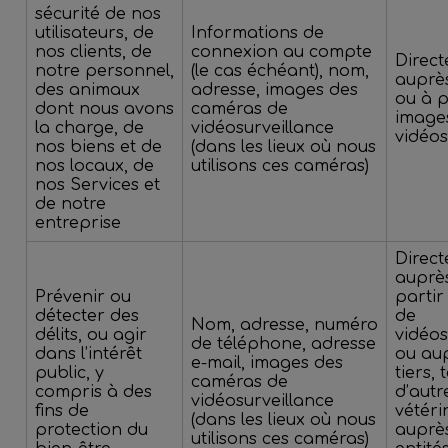
sécurité de nos
utilisateurs, de
Informations de
nos clients, de
connexion au compte
Direc
notre personnel,
(le cas échéant), nom,
auprè
des animaux
adresse, images des
ou à p
dont nous avons
caméras de
image
la charge, de
vidéosurveillance
vidéos
nos biens et de
(dans les lieux où nous
nos locaux, de
utilisons ces caméras)
nos Services et
de notre
entreprise
Direc
auprès
Prévenir ou
partir
détecter des
de
Nom, adresse, numéro
délits, ou agir
vidéos
de téléphone, adresse
dans l’intérêt
ou au
e-mail, images des
public, y
tiers, 
caméras de
compris à des
d’autr
vidéosurveillance
fins de
vétéri
(dans les lieux où nous
protection du
auprè
utilisons ces caméras)