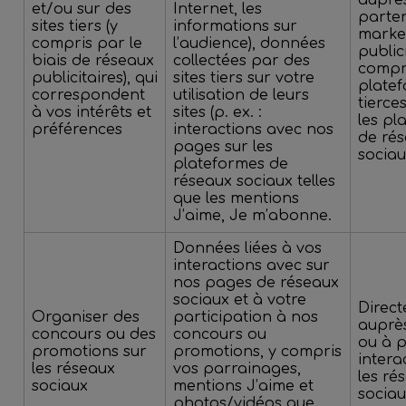
et/ou sur des
Internet, les
parte
sites tiers (y
informations sur
market
compris par le
l’audience), données
publici
biais de réseaux
collectées par des
compri
publicitaires), qui
sites tiers sur votre
plate
correspondent
utilisation de leurs
tierces
à vos intérêts et
sites (p. ex. :
les pl
préférences
interactions avec nos
de ré
pages sur les
socia
plateformes de
réseaux sociaux telles
que les mentions
J’aime, Je m’abonne.
Données liées à vos
interactions avec sur
nos pages de réseaux
sociaux et à votre
Direc
Organiser des
participation à nos
auprè
concours ou des
concours ou
ou à p
promotions sur
promotions, y compris
intera
les réseaux
vos parrainages,
les ré
sociaux
mentions J’aime et
socia
photos/vidéos que