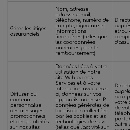
Nom, adresse,
adresse e-mail,
téléphone, numéro de
Direc
compte, signature et
auprè
Gérer les litiges
informations
et/ou 
assuranciels
financières (telles que
compa
les coordonnées
d’ass
bancaires pour le
remboursement)
Données liées à votre
utilisation de notre
site Web ou nos
Services et à votre
Direc
interaction avec ceux-
auprès
Diffuser du
ci, données sur vos
ou à p
contenu
appareils, adresse IP,
votre 
personnalisé,
données générales de
de vot
des messages
localisation collectées
télép
promotionnels
par les cookies et les
portab
et des publicités
technologies de suivi
autre 
sur nos sites
(telles que l’activité sur
auprè