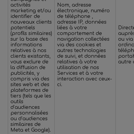
activités
Nom, adresse
marketing et/ou
électronique, numéro
identifier de
de téléphone ,
nouveaux clients
adresse IP, données
potentiels
liées à votre
Direc
(profils similaires)
comportement de
auprès
sur la base des
navigation collectées
ou via
informations
via des cookies et
ordina
relatives à nos
autres technologies
télép
clients existants,
de suivi, et données
portab
vous exclure de
relatives à votre
autre 
la diffusion de
utilisation de nos
publicités, y
Services et à votre
compris via des
interaction avec ceux-
sites web et des
ci.
plateformes de
tiers (tels que les
outils
d’audiences
personnalisées
ou d’audiences
similaires de
Meta et Google).