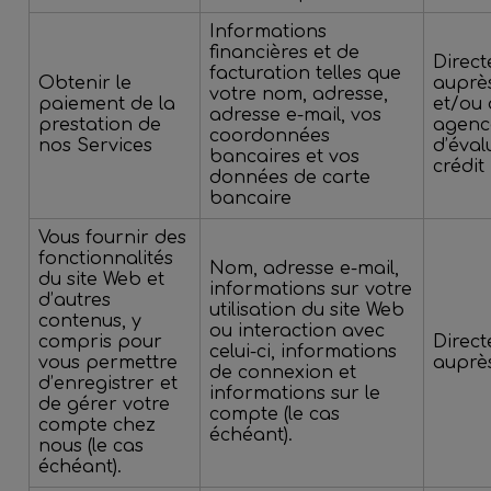
Informations
financières et de
Direc
facturation telles que
Obtenir le
auprè
votre nom, adresse,
paiement de la
et/ou 
adresse e-mail, vos
prestation de
agenc
coordonnées
nos Services
d’éval
bancaires et vos
crédit
données de carte
bancaire
Vous fournir des
fonctionnalités
Nom, adresse e-mail,
du site Web et
informations sur votre
d’autres
utilisation du site Web
contenus, y
ou interaction avec
compris pour
Direc
celui-ci, informations
vous permettre
auprè
de connexion et
d’enregistrer et
informations sur le
de gérer votre
compte (le cas
compte chez
échéant).
nous (le cas
échéant).