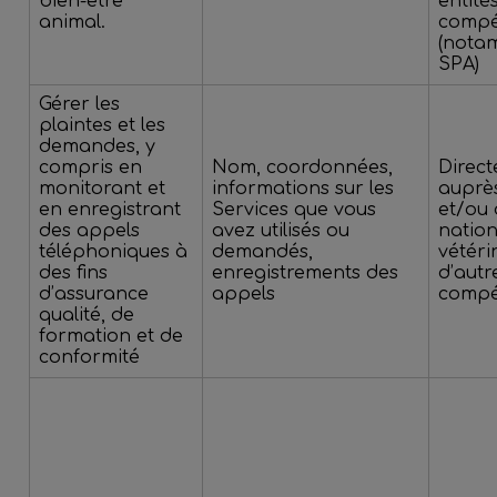
bien-être
entité
animal.
compé
(nota
SPA)
Gérer les
plaintes et les
demandes, y
compris en
Nom, coordonnées,
Direc
monitorant et
informations sur les
auprè
en enregistrant
Services que vous
et/ou 
des appels
avez utilisés ou
nation
téléphoniques à
demandés,
vétéri
des fins
enregistrements des
d’autr
d’assurance
appels
compé
qualité, de
formation et de
conformité